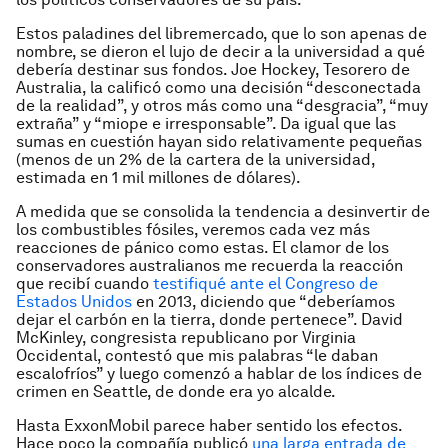
Estos paladines del libremercado, que lo son apenas de
nombre, se dieron el lujo de decir a la universidad a qué
debería destinar sus fondos. Joe Hockey, Tesorero de
Australia, la calificó como una decisión “desconectada
de la realidad”, y otros más como una “desgracia”, “muy
extraña” y “miope e irresponsable”. Da igual que las
sumas en cuestión hayan sido relativamente pequeñas
(menos de un 2% de la cartera de la universidad,
estimada en 1 mil millones de dólares).
A medida que se consolida la tendencia a desinvertir de
los combustibles fósiles, veremos cada vez más
reacciones de pánico como estas. El clamor de los
conservadores australianos me recuerda la reacción
que recibí cuando
testifiqué ante el Congreso de
Estados Unidos
en 2013, diciendo que “deberíamos
dejar el carbón en la tierra, donde pertenece”. David
McKinley, congresista republicano por Virginia
Occidental, contestó que mis palabras “le daban
escalofríos” y luego comenzó a hablar de los índices de
crimen en Seattle, de donde era yo alcalde.
Hasta ExxonMobil parece haber sentido los efectos.
Hace poco la compañía publicó
una larga entrada de