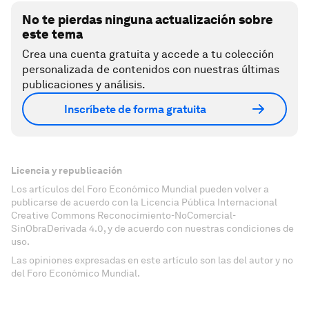
No te pierdas ninguna actualización sobre
este tema
Crea una cuenta gratuita y accede a tu colección
personalizada de contenidos con nuestras últimas
publicaciones y análisis.
Inscríbete de forma gratuita
Licencia y republicación
Los artículos del Foro Económico Mundial pueden volver a
publicarse de acuerdo con la Licencia Pública Internacional
Creative Commons Reconocimiento-NoComercial-
SinObraDerivada 4.0, y de acuerdo con nuestras condiciones de
uso.
Las opiniones expresadas en este artículo son las del autor y no
del Foro Económico Mundial.