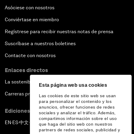
Asóciese con nosotros
Conviértase en miembro
Regístrese para recibir nuestras notas de prensa
Suscríbase a nuestros boletines
Contacte con nosotros
Enlaces directos
La sostenibilidad en el Foro
Esta página web usa cookies
Carreras profesionales
Las cookies de este sitio web se usan
para personalizar el contenido y los
anuncios, ofrecer funciones de redes
Ediciones en otros idiomas
sociales y analizar el tráfico. Además,
compartimos información sobre el uso
EN
ES
中文
日本語
▪
▪
▪
que haga del sitio web con nuestros
partners de redes sociales, publicidad y