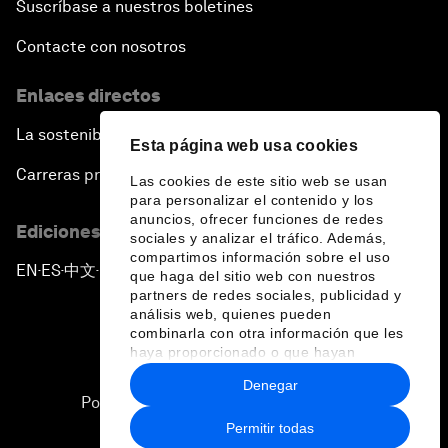
Suscríbase a nuestros boletines
Contacte con nosotros
Enlaces directos
La sostenibilidad en el Foro
Esta página web usa cookies
Carreras profesionales
Las cookies de este sitio web se usan
para personalizar el contenido y los
anuncios, ofrecer funciones de redes
Ediciones en otros idiomas
sociales y analizar el tráfico. Además,
compartimos información sobre el uso
EN
ES
中文
日本語
▪
▪
▪
que haga del sitio web con nuestros
partners de redes sociales, publicidad y
análisis web, quienes pueden
combinarla con otra información que les
haya proporcionado o que hayan
recopilado a partir del uso que haya
Denegar
hecho de sus servicios.
Política de privacidad y normas de uso
Permitir todas
Sitemap