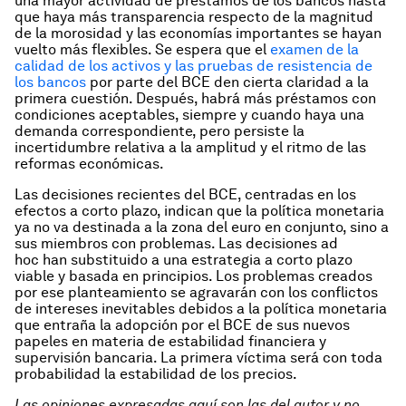
una mayor actividad de préstamos de los bancos hasta
que haya más transparencia respecto de la magnitud
de la morosidad y las economías importantes se hayan
vuelto más flexibles. Se espera que el
examen de la
calidad de los activos y las pruebas de resistencia de
los bancos
por parte del BCE den cierta claridad a la
primera cuestión. Después, habrá más préstamos con
condiciones aceptables, siempre y cuando haya una
demanda correspondiente, pero persiste la
incertidumbre relativa a la amplitud y el ritmo de las
reformas económicas.
Las decisiones recientes del BCE, centradas en los
efectos a corto plazo, indican que la política monetaria
ya no va destinada a la zona del euro en conjunto, sino a
sus miembros con problemas. Las decisiones
ad
hoc
han substituido a una estrategia a corto plazo
viable y basada en principios. Los problemas creados
por ese planteamiento se agravarán con los conflictos
de intereses inevitables debidos a la política monetaria
que entraña la adopción por el BCE de sus nuevos
papeles en materia de estabilidad financiera y
supervisión bancaria. La primera víctima será con toda
probabilidad la estabilidad de los precios.
Las opiniones expresadas aquí son las del autor y no