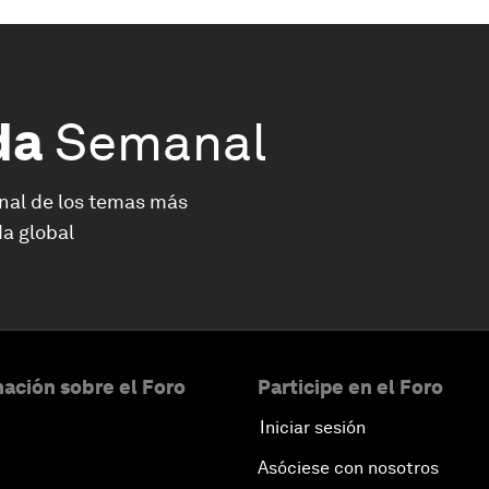
da
Semanal
nal de los temas más
a global
ación sobre el Foro
Participe en el Foro
Iniciar sesión
Asóciese con nosotros