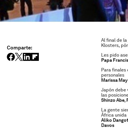
Al final de 
Klosters, pó
Comparte:
Les pido ase
Papa Franci
Para finales
personales
Marissa Maye
Japón debe v
las posicion
Shinzo Abe, 
La gente sie
África unid
Aliko Dangot
Davos