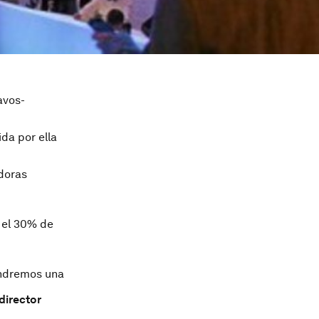
avos-
da por ella
doras
, el 30% de
endremos una
director