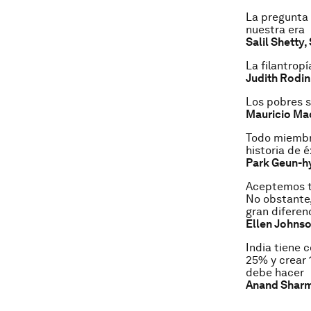
La pregunta 
nuestra era
Salil Shetty,
La filantrop
Judith Rodin
Los pobres s
Mauricio Mac
Todo miembro
historia de 
Park Geun-hy
Aceptemos to
No obstante,
gran diferen
Ellen Johnso
India tiene 
25% y crear 
debe hacer
Anand Sharma