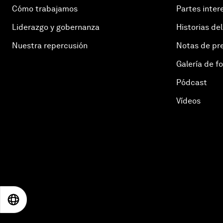
Cómo trabajamos
Partes inter
Liderazgo y gobernanza
Historias del
Nuestra repercusión
Notas de pr
Galería de f
Pódcast
Vídeos
EN
ES
中文
日本語