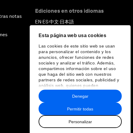
Ediciones en otros idiomas
tras notas
EN
ES
中文
日本語
▪
▪
▪
ines
Esta página web usa cookies
Las cookies de este sitio web se usan
para personalizar el contenido y los
anuncios, ofrecer funciones de redes
sociales y analizar el tráfico. Además,
compartimos información sobre el uso
que haga del sitio web con nuestros
partners de redes sociales, publicidad y
análisis web, quienes pueden
combinarla con otra información que les
Denegar
haya proporcionado o que hayan
recopilado a partir del uso que haya
hecho de sus servicios.
Permitir todas
Personalizar