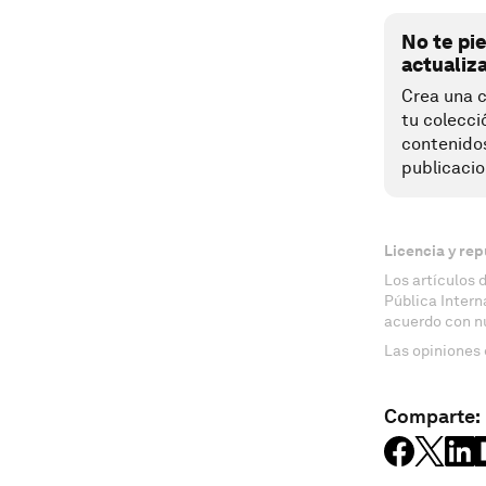
No te pi
actualiz
Crea una c
tu colecci
contenido
publicacio
Licencia y rep
Los artículos 
Pública Inter
acuerdo con n
Las opiniones 
Comparte: