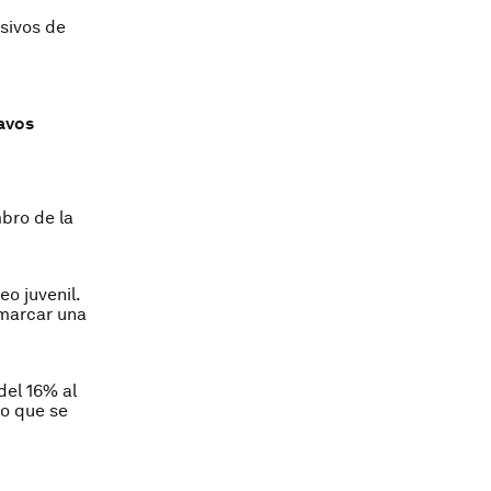
sivos de
Davos
bro de la
o juvenil.
 marcar una
del 16% al
go que se