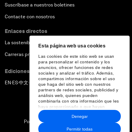
Suscríbase a nuestros boletines
Contacte con nosotros
Enlaces directos
La sostenibilidad en el Foro
Esta página web usa cookies
Carreras profesionales
Las cookies de este sitio web se usan
para personalizar el contenido y los
anuncios, ofrecer funciones de redes
Ediciones en otros idiomas
sociales y analizar el tráfico. Además,
compartimos información sobre el uso
EN
ES
中文
日本語
▪
▪
▪
que haga del sitio web con nuestros
partners de redes sociales, publicidad y
análisis web, quienes pueden
combinarla con otra información que les
haya proporcionado o que hayan
recopilado a partir del uso que haya
Denegar
hecho de sus servicios.
Política de privacidad y normas de uso
Permitir todas