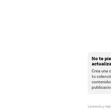
No te pi
actualiz
Crea una c
tu colecci
contenido
publicacio
Licencia y rep