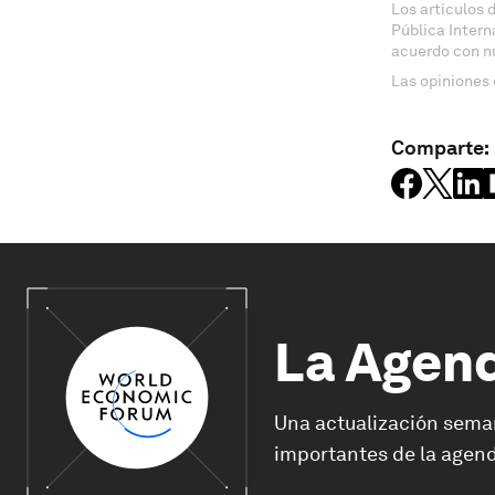
Los artículos 
Pública Inter
acuerdo con n
Las opiniones 
Comparte:
La Agen
Una actualización sema
importantes de la agend