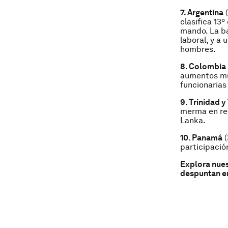
7. Argentina
(
clasifica 13
mando. La ba
laboral, y a 
hombres.
8. Colombia
aumentos muy
funcionarias
9. Trinidad 
merma en rel
Lanka.
10. Panamá
(
participació
Explora nues
despuntan en