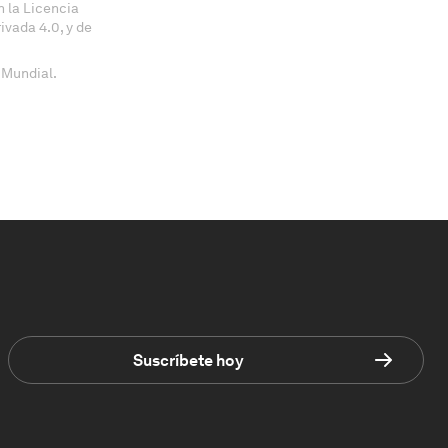
 la Licencia
vada 4.0, y de
 Mundial.
Suscríbete hoy