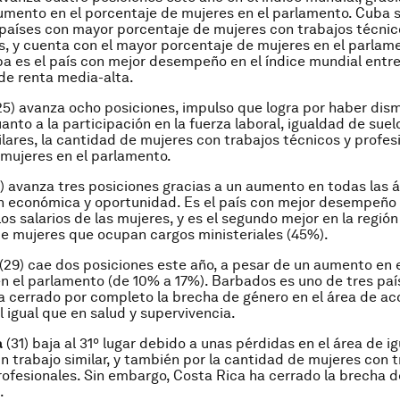
umento en el porcentaje de mujeres en el parlamento. Cuba 
 países con mayor porcentaje de mujeres con trabajos técnic
s, y cuenta con el mayor porcentaje de mujeres en el parlam
 es el país con mejor desempeño en el índice mundial entre
 de renta media-alta.
25) avanza ocho posiciones, impulso que logra por haber dism
anto a la participación en la fuerza laboral, igualdad de suel
ilares, la cantidad de mujeres con trabajos técnicos y profesi
mujeres en el parlamento.
) avanza tres posiciones gracias a un aumento en todas las 
n económica y oportunidad. Es el país con mejor desempeño 
os salarios de las mujeres, y es el segundo mejor en la región
e mujeres que ocupan cargos ministeriales (45%).
(29) cae dos posiciones este año, a pesar de un aumento en 
n el parlamento (de 10% a 17%). Barbados es uno de tres paí
a cerrado por completo la brecha de género en el área de ac
l igual que en salud y supervivencia.
a
(31) baja al 31º lugar debido a unas pérdidas en el área de i
 un trabajo similar, y también por la cantidad de mujeres con 
rofesionales. Sin embargo, Costa Rica ha cerrado la brecha 
.