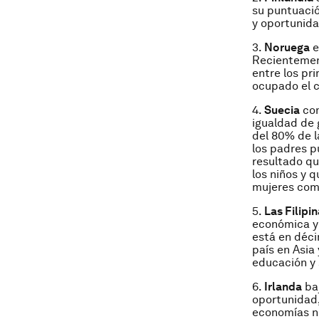
su puntuació
y oportunida
3.
Noruega
e
Recientemen
entre los pr
ocupado el c
4.
Suecia
con
igualdad de 
del 80% de l
los padres p
resultado qu
los niños y 
mujeres com
5.
Las Filipi
económica y 
está en déci
país en Asia
educación y 
6.
Irlanda
baj
oportunidad,
economías n