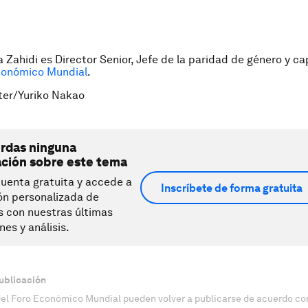
a Zahidi es Director Senior, Jefe de la paridad de género y c
conómico Mundial
.
ter/Yuriko Nakao
erdas ninguna
ación sobre este tema
uenta gratuita y accede a
Inscríbete de forma gratuita
ón personalizada de
s con nuestras últimas
nes y análisis.
ublicación
del Foro Económico Mundial pueden volver a publicarse de acuerdo con