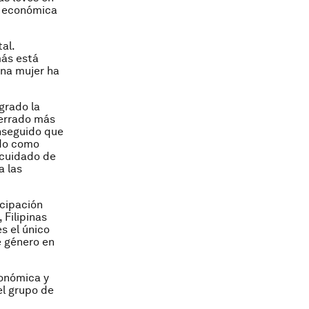
n económica
al.
más está
una mujer ha
grado la
cerrado más
nseguido que
ído como
 cuidado de
a las
icipación
 Filipinas
s el único
e género en
conómica y
el grupo de