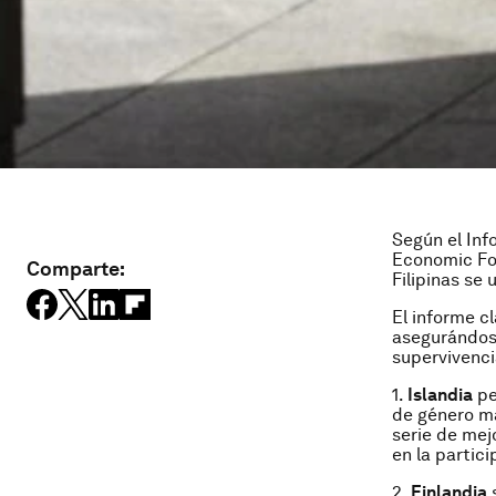
Según el Inf
Economic For
Comparte:
Filipinas se 
El informe c
asegurándose
supervivenci
1.
Islandia
pe
de género má
serie de mej
en la partici
2.
Finlandia
s