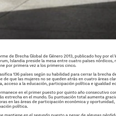
orme de Brecha Global de Género 2013, publicado hoy por el 
um, Islandia preside la mesa entre cuatro países nórdicos,
une por primera vez a los primeros cinco.
lasifica 136 países según su habilidad para cerrar la brecha 
 de que las mujeres no se queden atrás en cuatro áreas clav
a, acceso a la educación, participación política e igualdad 
rmanece en el primer puesto por quinto año consecutivo con
s estrecha en el mundo. Su puntuación total aumenta graci
oras en las áreas de participación económica y oportunidad, 
pación política.
e mantiene en el segundo puesto a pesar de algunas pérdid