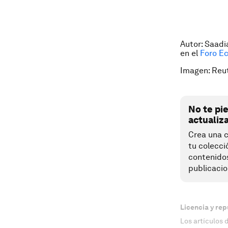
Autor: Saadi
en el
Foro E
Imagen: Reu
No te pi
actualiz
Crea una c
tu colecci
contenido
publicacio
Licencia y rep
Los artículos 