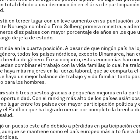
n total debido a una disminución en el área de participació
d.
stá en tercer lugar con un leve aumento en su puntuación tot
te Noruega nombró a Erna Solberg primera ministra, y ade
imeros diez países con mayor porcentaje de años en los que 
argo de jefa de estado.
tinúa en la cuarta posición. A pesar de que ningún país ha lo
género, todos los países nórdicos, excepto Dinamarca, han 
a brecha de género. En su conjunto, estas economías han co
uedan combinar el trabajo con la vida familiar, lo cual ha tra
e haya más mujeres en la fuerza laboral, que se comparta el
que haya un mejor balance de trabajo y vida familiar tanto par
o para los hombres.
nas
subió tres puestos gracias a pequeñas mejoras en la part
oportunidad. Con el ranking más alto de los países asiáticos,
mo lugar entre los países con mayor participación política y e
 y el Pacífico que ha logrado cerrar por completo la brecha d
salud.
ó un puesto este año debido a pérdidas en participación e
 aunque se mantiene como el país europeo más alto fuera d
órdicas.