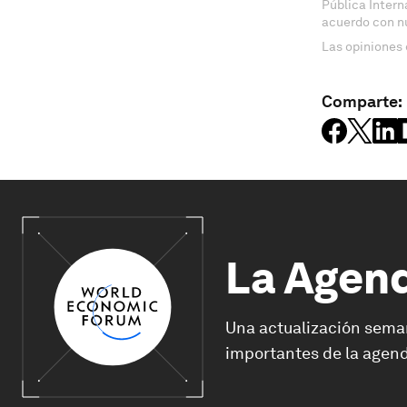
Pública Inter
acuerdo con n
Las opiniones 
Comparte:
La Agen
Una actualización sema
importantes de la agend