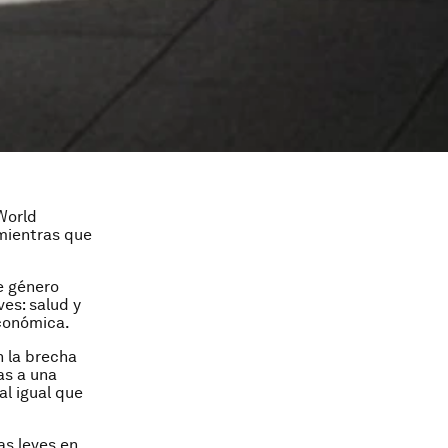
World
 mientras que
de género
es: salud y
económica.
 la brecha
as a una
al igual que
as leves en