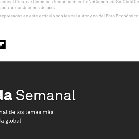
nacional Creative Commons Reconocimiento-NoComercial-SinObraDeri
uestras condiciones de uso.
expresadas en este artículo son las del autor y no del Foro Económico
da
Semanal
nal de los temas más
a global