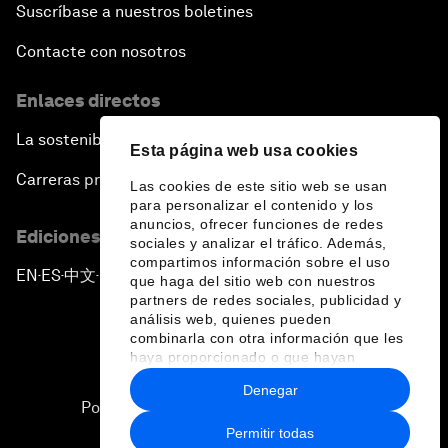
Suscríbase a nuestros boletines
Contacte con nosotros
Enlaces directos
La sostenibilidad en el Foro
Esta página web usa cookies
Carreras profesionales
Las cookies de este sitio web se usan
para personalizar el contenido y los
anuncios, ofrecer funciones de redes
Ediciones en otros idiomas
sociales y analizar el tráfico. Además,
compartimos información sobre el uso
EN
ES
中文
日本語
▪
▪
▪
que haga del sitio web con nuestros
partners de redes sociales, publicidad y
análisis web, quienes pueden
combinarla con otra información que les
haya proporcionado o que hayan
recopilado a partir del uso que haya
Denegar
hecho de sus servicios.
Política de privacidad y normas de uso
Permitir todas
Sitemap