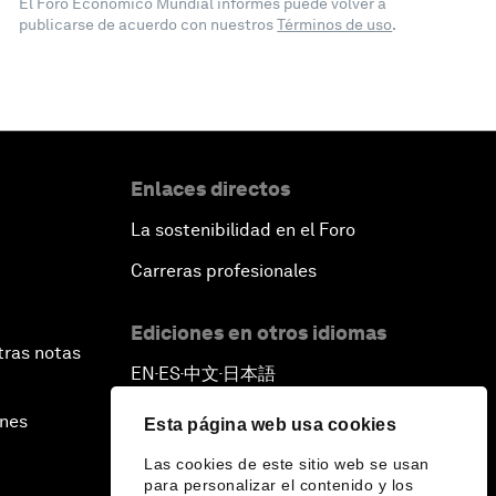
El Foro Económico Mundial informes puede volver a
publicarse de acuerdo con nuestros
Términos de uso
.
Enlaces directos
La sostenibilidad en el Foro
Carreras profesionales
Ediciones en otros idiomas
tras notas
EN
ES
中文
日本語
▪
▪
▪
ines
Esta página web usa cookies
Las cookies de este sitio web se usan
para personalizar el contenido y los