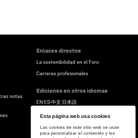
Enlaces directos
La sostenibilidad en el Foro
Carreras profesionales
Ediciones en otros idiomas
tras notas
EN
ES
中文
日本語
▪
▪
▪
ines
Esta página web usa cookies
Las cookies de este sitio web se usan
para personalizar el contenido y los