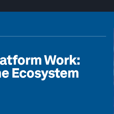
latform Work:
he Ecosystem