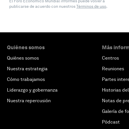
El Foro Económico Mundial informes puede volver a
publicarse de acuerdo con nuestros
Términos de uso
.
Quiénes somos
Más inform
Quiénes somos
Centros
Nuestra estrategia
Reuniones
Cómo trabajamos
Partes inter
Liderazgo y gobernanza
Historias del
Nuestra repercusión
Notas de pr
Galería de f
Pódcast