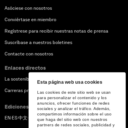
Asóciese con nosotros
Conviértase en miembro
Regístrese para recibir nuestras notas de prensa
Suscríbase a nuestros boletines
Contacte con nosotros
Enlaces directos
La sostenibilidad en el Foro
Esta página web usa cookies
Carreras profesionales
Las cookies de este sitio web se usan
para personalizar el contenido y los
anuncios, ofrecer funciones de redes
Ediciones en otros idiomas
sociales y analizar el tráfico. Además,
compartimos información sobre el uso
EN
ES
中文
日本語
▪
▪
▪
que haga del sitio web con nuestros
partners de redes sociales, publicidad y