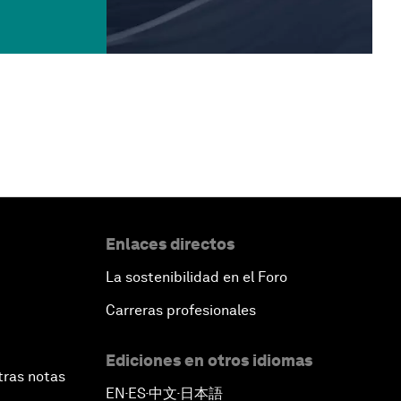
Enlaces directos
La sostenibilidad en el Foro
Carreras profesionales
Ediciones en otros idiomas
tras notas
EN
ES
中文
日本語
▪
▪
▪