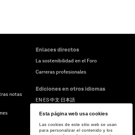
Enlaces directos
La sostenibilidad en el Foro
Carreras profesionales
Ediciones en otros idiomas
tras notas
EN
ES
中文
日本語
▪
▪
▪
ines
Esta página web usa cookies
Las cookies de este sitio web se usan
para personalizar el contenido y los