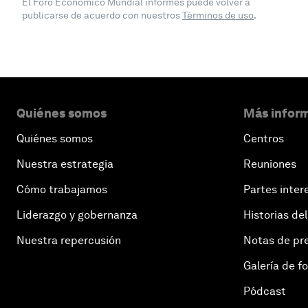
El Foro Económico Mundial informes puede volver a
publicarse de acuerdo con nuestros
Términos de uso
.
Quiénes somos
Más inform
Quiénes somos
Centros
Nuestra estrategia
Reuniones
Cómo trabajamos
Partes inter
Liderazgo y gobernanza
Historias del
Nuestra repercusión
Notas de pr
Galería de f
Pódcast