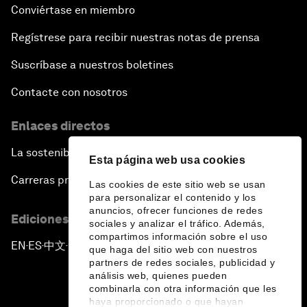
Conviértase en miembro
Regístrese para recibir nuestras notas de prensa
Suscríbase a nuestros boletines
Contacte con nosotros
Enlaces directos
La sostenibilidad en el Foro
Esta página web usa cookies
Carreras profesionales
Las cookies de este sitio web se usan
para personalizar el contenido y los
anuncios, ofrecer funciones de redes
Ediciones en otros idiomas
sociales y analizar el tráfico. Además,
compartimos información sobre el uso
EN
ES
中文
日本語
▪
▪
▪
que haga del sitio web con nuestros
partners de redes sociales, publicidad y
análisis web, quienes pueden
combinarla con otra información que les
haya proporcionado o que hayan