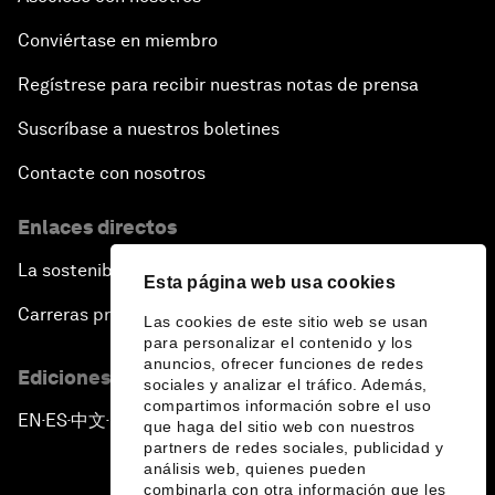
Conviértase en miembro
Regístrese para recibir nuestras notas de prensa
Suscríbase a nuestros boletines
Contacte con nosotros
Enlaces directos
La sostenibilidad en el Foro
Esta página web usa cookies
Carreras profesionales
Las cookies de este sitio web se usan
para personalizar el contenido y los
anuncios, ofrecer funciones de redes
Ediciones en otros idiomas
sociales y analizar el tráfico. Además,
compartimos información sobre el uso
EN
ES
中文
日本語
▪
▪
▪
que haga del sitio web con nuestros
partners de redes sociales, publicidad y
análisis web, quienes pueden
combinarla con otra información que les