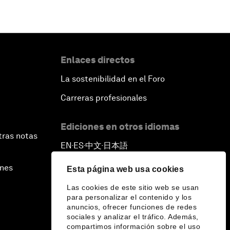
Enlaces directos
La sostenibilidad en el Foro
Carreras profesionales
Ediciones en otros idiomas
tras notas
EN
ES
中文
日本語
▪
▪
▪
ines
Esta página web usa cookies
Las cookies de este sitio web se usan
para personalizar el contenido y los
anuncios, ofrecer funciones de redes
sociales y analizar el tráfico. Además,
compartimos información sobre el uso