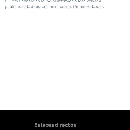
El Foro Económico Mundial informes puede volver a
publicarse de acuerdo con nuestros
Términos de uso
.
Enlaces directos