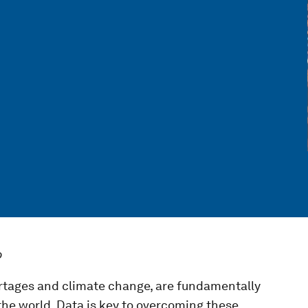
p
ortages and climate change, are fundamentally
he world. Data is key to overcoming these