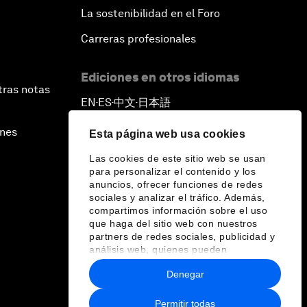
La sostenibilidad en el Foro
Carreras profesionales
Ediciones en otros idiomas
tras notas
EN
ES
中文
日本語
▪
▪
▪
ines
Esta página web usa cookies
Las cookies de este sitio web se usan
para personalizar el contenido y los
anuncios, ofrecer funciones de redes
sociales y analizar el tráfico. Además,
compartimos información sobre el uso
que haga del sitio web con nuestros
partners de redes sociales, publicidad y
análisis web, quienes pueden
combinarla con otra información que les
Denegar
haya proporcionado o que hayan
recopilado a partir del uso que haya
hecho de sus servicios.
Permitir todas