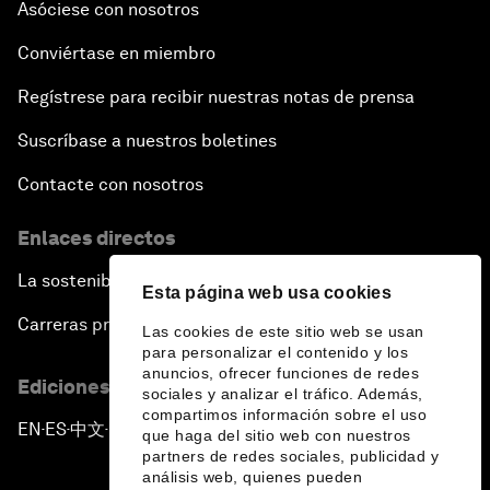
Asóciese con nosotros
Conviértase en miembro
Regístrese para recibir nuestras notas de prensa
Suscríbase a nuestros boletines
Contacte con nosotros
Enlaces directos
La sostenibilidad en el Foro
Esta página web usa cookies
Carreras profesionales
Las cookies de este sitio web se usan
para personalizar el contenido y los
anuncios, ofrecer funciones de redes
Ediciones en otros idiomas
sociales y analizar el tráfico. Además,
compartimos información sobre el uso
EN
ES
中文
日本語
▪
▪
▪
que haga del sitio web con nuestros
partners de redes sociales, publicidad y
análisis web, quienes pueden