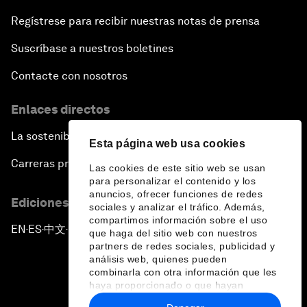
Regístrese para recibir nuestras notas de prensa
Suscríbase a nuestros boletines
Contacte con nosotros
Enlaces directos
La sostenibilidad en el Foro
Esta página web usa cookies
Carreras profesionales
Las cookies de este sitio web se usan
para personalizar el contenido y los
anuncios, ofrecer funciones de redes
Ediciones en otros idiomas
sociales y analizar el tráfico. Además,
compartimos información sobre el uso
EN
ES
中文
日本語
▪
▪
▪
que haga del sitio web con nuestros
partners de redes sociales, publicidad y
análisis web, quienes pueden
combinarla con otra información que les
haya proporcionado o que hayan
recopilado a partir del uso que haya