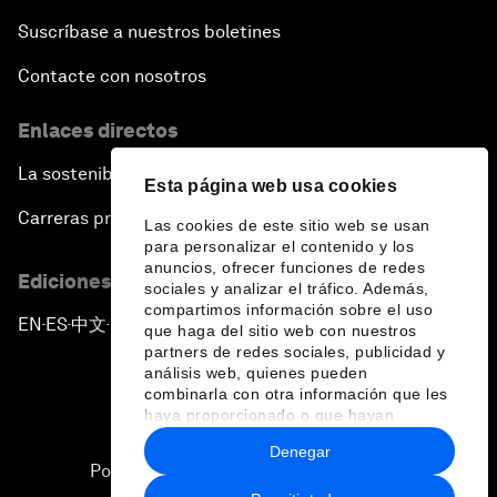
Suscríbase a nuestros boletines
Contacte con nosotros
Enlaces directos
La sostenibilidad en el Foro
Esta página web usa cookies
Carreras profesionales
Las cookies de este sitio web se usan
para personalizar el contenido y los
anuncios, ofrecer funciones de redes
Ediciones en otros idiomas
sociales y analizar el tráfico. Además,
compartimos información sobre el uso
EN
ES
中文
日本語
▪
▪
▪
que haga del sitio web con nuestros
partners de redes sociales, publicidad y
análisis web, quienes pueden
combinarla con otra información que les
haya proporcionado o que hayan
recopilado a partir del uso que haya
Denegar
hecho de sus servicios.
Política de privacidad y normas de uso