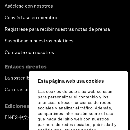
Asóciese con nosotros
Conviértase en miembro
Regístrese para recibir nuestras notas de prensa
Suscríbase a nuestros boletines
Contacte con nosotros
Enlaces directos
La sostenibilidad en el Foro
Esta página web usa cookies
Carreras profesionales
Las cookies de este sitio web se usan
para personalizar el contenido y los
anuncios, ofrecer funciones de redes
Ediciones en otros idiomas
sociales y analizar el tráfico. Además,
compartimos información sobre el uso
EN
ES
中文
日本語
▪
▪
▪
que haga del sitio web con nuestros
partners de redes sociales, publicidad y