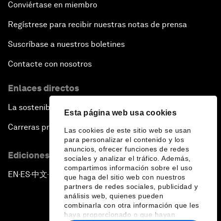
Conviértase en miembro
Regístrese para recibir nuestras notas de prensa
Suscríbase a nuestros boletines
Contacte con nosotros
Enlaces directos
La sostenibilidad en el Foro
Esta página web usa cookies
Carreras profesionales
Las cookies de este sitio web se usan
para personalizar el contenido y los
anuncios, ofrecer funciones de redes
Ediciones en otros idiomas
sociales y analizar el tráfico. Además,
compartimos información sobre el uso
EN
ES
中文
日本語
▪
▪
▪
que haga del sitio web con nuestros
partners de redes sociales, publicidad y
análisis web, quienes pueden
combinarla con otra información que les
haya proporcionado o que hayan