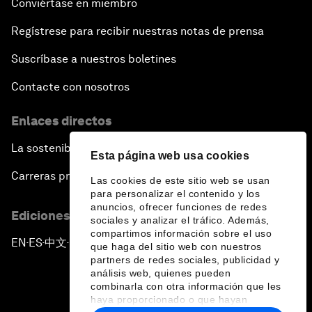
Conviértase en miembro
Regístrese para recibir nuestras notas de prensa
Suscríbase a nuestros boletines
Contacte con nosotros
Enlaces directos
La sostenibilidad en el Foro
Esta página web usa cookies
Carreras profesionales
Las cookies de este sitio web se usan
para personalizar el contenido y los
anuncios, ofrecer funciones de redes
Ediciones en otros idiomas
sociales y analizar el tráfico. Además,
compartimos información sobre el uso
EN
ES
中文
日本語
▪
▪
▪
que haga del sitio web con nuestros
partners de redes sociales, publicidad y
análisis web, quienes pueden
combinarla con otra información que les
haya proporcionado o que hayan