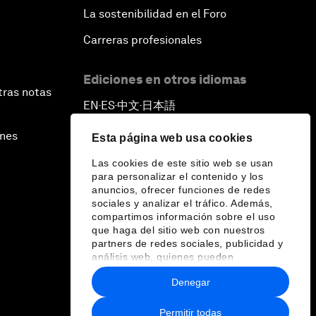
La sostenibilidad en el Foro
Carreras profesionales
Ediciones en otros idiomas
tras notas
EN
ES
中文
日本語
▪
▪
▪
ines
Esta página web usa cookies
Las cookies de este sitio web se usan
para personalizar el contenido y los
anuncios, ofrecer funciones de redes
sociales y analizar el tráfico. Además,
compartimos información sobre el uso
que haga del sitio web con nuestros
partners de redes sociales, publicidad y
análisis web, quienes pueden
combinarla con otra información que les
Denegar
haya proporcionado o que hayan
recopilado a partir del uso que haya
hecho de sus servicios.
Permitir todas