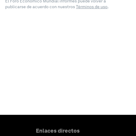
El Foro Económico Mundial informes puede volver a
publicarse de acuerdo con nuestros
Términos de uso
.
Enlaces directos