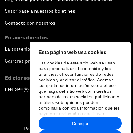
Suscríbase a nuestros boletines
Contacte con nosotros
Enlaces directos
La sostenibilidad en el Foro
Esta página web usa cookies
Carreras profesionales
Las cookies de este sitio web se usan
para personalizar el contenido y los
anuncios, ofrecer funciones de redes
Ediciones en otros idiomas
sociales y analizar el tráfico. Además,
compartimos información sobre el uso
EN
ES
中文
日本語
▪
▪
▪
que haga del sitio web con nuestros
partners de redes sociales, publicidad y
análisis web, quienes pueden
combinarla con otra información que les
haya proporcionado o que hayan
recopilado a partir del uso que haya
Denegar
hecho de sus servicios.
Política de privacidad y normas de uso