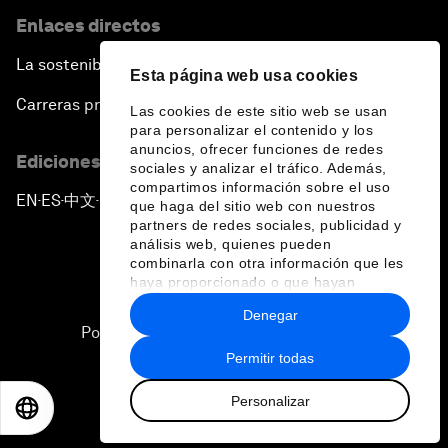
Enlaces directos
La sostenibilidad en el Foro
Esta página web usa cookies
Carreras profesionales
Las cookies de este sitio web se usan
para personalizar el contenido y los
anuncios, ofrecer funciones de redes
Ediciones en otros idiomas
sociales y analizar el tráfico. Además,
compartimos información sobre el uso
EN
ES
中文
日本語
▪
▪
▪
que haga del sitio web con nuestros
partners de redes sociales, publicidad y
análisis web, quienes pueden
combinarla con otra información que les
haya proporcionado o que hayan
recopilado a partir del uso que haya
Denegar
hecho de sus servicios.
Política de privacidad y normas de uso
Permitir todas
Sitemap
Personalizar
©
2026
Foro Económico Mundial
EN
ES
中文
日本語