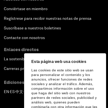
Conviértase en miembro
Regístrese para recibir nuestras notas de prensa
Suscríbase a nuestros boletines
Contacte con nosotros
Enlaces directos
La sostenibilidad en el Foro
Esta página web usa cookies
Carreras profesionales
Las cookies de este sitio web se usan
para personalizar el contenido y los
anuncios, ofrecer funciones de redes
Ediciones en otros idiomas
sociales y analizar el tráfico. Además,
compartimos información sobre el uso
EN
ES
中文
日本語
▪
▪
▪
que haga del sitio web con nuestros
partners de redes sociales, publicidad y
análisis web, quienes pueden
combinarla con otra información que les