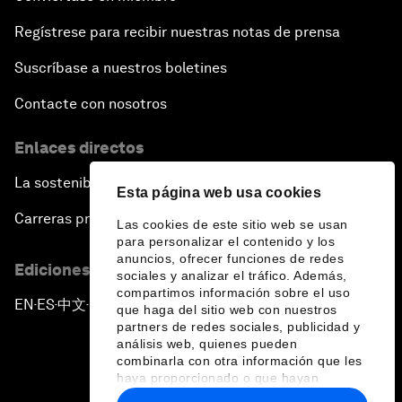
Regístrese para recibir nuestras notas de prensa
Suscríbase a nuestros boletines
Contacte con nosotros
Enlaces directos
La sostenibilidad en el Foro
Esta página web usa cookies
Carreras profesionales
Las cookies de este sitio web se usan
para personalizar el contenido y los
anuncios, ofrecer funciones de redes
Ediciones en otros idiomas
sociales y analizar el tráfico. Además,
compartimos información sobre el uso
EN
ES
中文
日本語
▪
▪
▪
que haga del sitio web con nuestros
partners de redes sociales, publicidad y
análisis web, quienes pueden
combinarla con otra información que les
haya proporcionado o que hayan
recopilado a partir del uso que haya