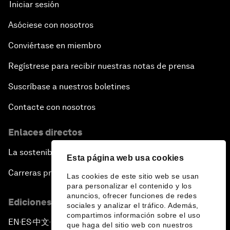
Iniciar sesión
Asóciese con nosotros
Conviértase en miembro
Regístrese para recibir nuestras notas de prensa
Suscríbase a nuestros boletines
Contacte con nosotros
Enlaces directos
La sostenibilidad en el Foro
Esta página web usa cookies
Carreras profesionales
Las cookies de este sitio web se usan
para personalizar el contenido y los
anuncios, ofrecer funciones de redes
Ediciones en otros idiomas
sociales y analizar el tráfico. Además,
compartimos información sobre el uso
EN
ES
中文
日本語
▪
▪
▪
que haga del sitio web con nuestros