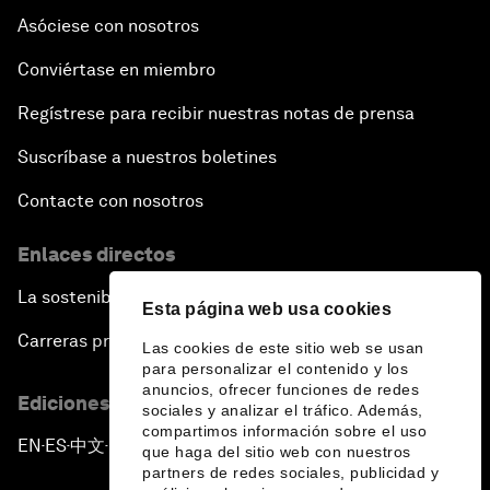
Asóciese con nosotros
Conviértase en miembro
Regístrese para recibir nuestras notas de prensa
Suscríbase a nuestros boletines
Contacte con nosotros
Enlaces directos
La sostenibilidad en el Foro
Esta página web usa cookies
Carreras profesionales
Las cookies de este sitio web se usan
para personalizar el contenido y los
anuncios, ofrecer funciones de redes
Ediciones en otros idiomas
sociales y analizar el tráfico. Además,
compartimos información sobre el uso
EN
ES
中文
日本語
▪
▪
▪
que haga del sitio web con nuestros
partners de redes sociales, publicidad y