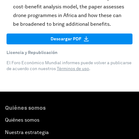
cost-benefit analysis model, the paper assesses
drone programmes in Africa and how these can
be broadened to bring additional benefits.
Descargar PDF
Licencia y Republicación
El Foro Económico Mundial informes puede volver a publicarse
de acuerdo con nuestros
Términos de uso
.
Quiénes somos
Quiénes somos
Nuestra estrategia