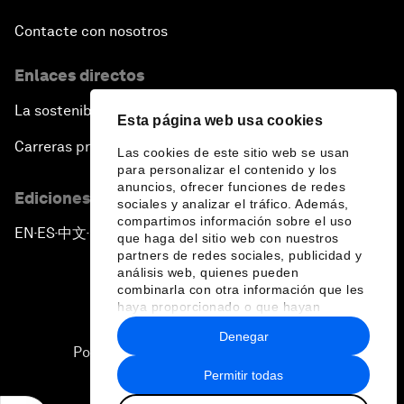
Contacte con nosotros
Enlaces directos
La sostenibilidad en el Foro
Esta página web usa cookies
Carreras profesionales
Las cookies de este sitio web se usan
para personalizar el contenido y los
anuncios, ofrecer funciones de redes
Ediciones en otros idiomas
sociales y analizar el tráfico. Además,
compartimos información sobre el uso
EN
ES
中文
日本語
▪
▪
▪
que haga del sitio web con nuestros
partners de redes sociales, publicidad y
análisis web, quienes pueden
combinarla con otra información que les
haya proporcionado o que hayan
recopilado a partir del uso que haya
Denegar
hecho de sus servicios.
Política de privacidad y normas de uso
Permitir todas
Sitemap