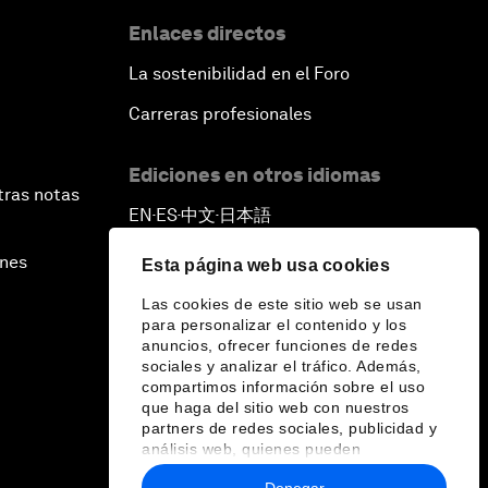
Enlaces directos
La sostenibilidad en el Foro
Carreras profesionales
Ediciones en otros idiomas
tras notas
EN
ES
中文
日本語
▪
▪
▪
ines
Esta página web usa cookies
Las cookies de este sitio web se usan
para personalizar el contenido y los
anuncios, ofrecer funciones de redes
sociales y analizar el tráfico. Además,
compartimos información sobre el uso
que haga del sitio web con nuestros
partners de redes sociales, publicidad y
análisis web, quienes pueden
combinarla con otra información que les
Denegar