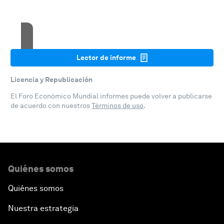
Accept cookies
Lector de informe
Licencia y Republicación
El Foro Económico Mundial informes puede volver a publicarse
de acuerdo con nuestros
Términos de uso
.
Quiénes somos
Quiénes somos
Nuestra estrategia