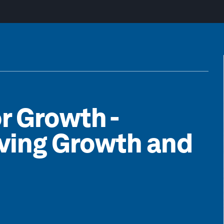
r Growth -
iving Growth and