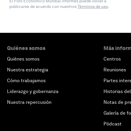
El Foro Económico Mundial informes puede volver a
publicarse de acuerdo con nuestros
Términos de uso
.
Quiénes somos
Más inform
Quiénes somos
Centros
Nuestra estrategia
Reuniones
Cómo trabajamos
Partes inter
Liderazgo y gobernanza
Historias del
Nuestra repercusión
Notas de pr
Galería de f
Pódcast