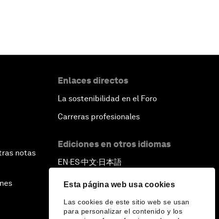
Enlaces directos
La sostenibilidad en el Foro
Carreras profesionales
Ediciones en otros idiomas
tras notas
EN
ES
中文
日本語
▪
▪
▪
ines
Esta página web usa cookies
Las cookies de este sitio web se usan
para personalizar el contenido y los