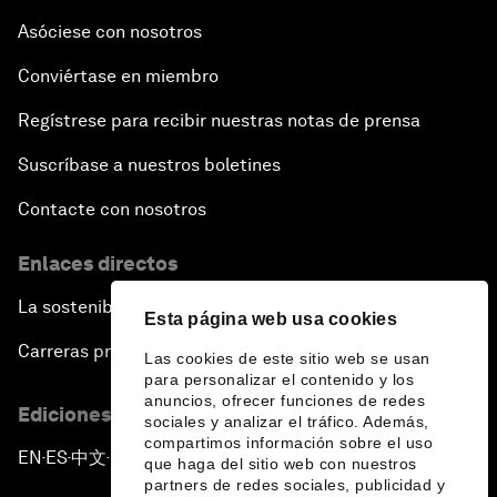
Asóciese con nosotros
Conviértase en miembro
Regístrese para recibir nuestras notas de prensa
Suscríbase a nuestros boletines
Contacte con nosotros
Enlaces directos
La sostenibilidad en el Foro
Esta página web usa cookies
Carreras profesionales
Las cookies de este sitio web se usan
para personalizar el contenido y los
anuncios, ofrecer funciones de redes
Ediciones en otros idiomas
sociales y analizar el tráfico. Además,
compartimos información sobre el uso
EN
ES
中文
日本語
▪
▪
▪
que haga del sitio web con nuestros
partners de redes sociales, publicidad y