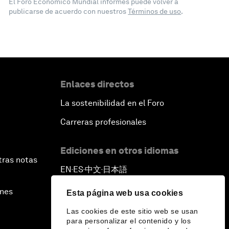
El Foro Económico Mundial informes puede volver a
publicarse de acuerdo con nuestros
Términos de uso
.
Enlaces directos
La sostenibilidad en el Foro
Carreras profesionales
Ediciones en otros idiomas
tras notas
EN
ES
中文
日本語
▪
▪
▪
ines
Esta página web usa cookies
Las cookies de este sitio web se usan
para personalizar el contenido y los