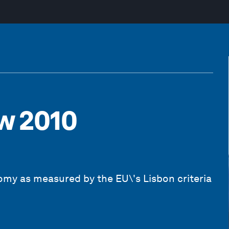
w 2010
y as measured by the EU\'s Lisbon criteria