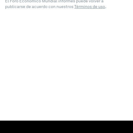
El Foro Económico Mundial informes puede volver a
publicarse de acuerdo con nuestros
Términos de uso
.