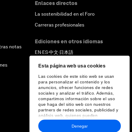
Enlaces directos
La sostenibilidad en el Foro
Carreras profesionales
Ediciones en otros idiomas
tras notas
EN
ES
中文
日本語
▪
▪
▪
ines
Esta página web usa cookies
Las cookies de este sitio web se usan
para personalizar el contenido y los
anuncios, ofrecer funciones de redes
sociales y analizar el tráfico. Además,
compartimos información sobre el uso
que haga del sitio web con nuestros
partners de redes sociales, publicidad y
análisis web, quienes pueden
combinarla con otra información que les
Denegar
haya proporcionado o que hayan