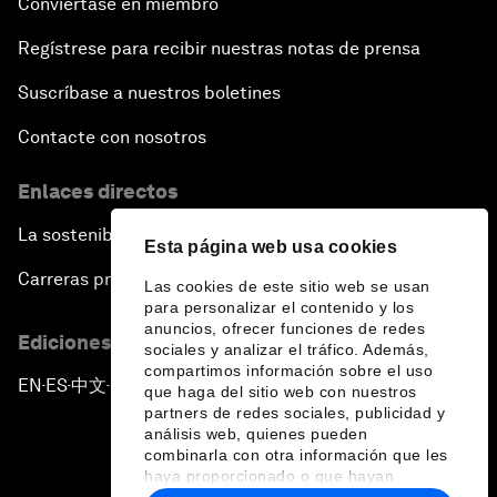
Conviértase en miembro
Regístrese para recibir nuestras notas de prensa
Suscríbase a nuestros boletines
Contacte con nosotros
Enlaces directos
La sostenibilidad en el Foro
Esta página web usa cookies
Carreras profesionales
Las cookies de este sitio web se usan
para personalizar el contenido y los
anuncios, ofrecer funciones de redes
Ediciones en otros idiomas
sociales y analizar el tráfico. Además,
compartimos información sobre el uso
EN
ES
中文
日本語
▪
▪
▪
que haga del sitio web con nuestros
partners de redes sociales, publicidad y
análisis web, quienes pueden
combinarla con otra información que les
haya proporcionado o que hayan