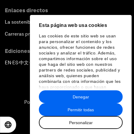
Enlaces directos
La sostenibilidad en el Foro
Esta página web usa cookies
Carreras profesionales
Las cookies de este sitio web se usan
para personalizar el contenido y los
anuncios, ofrecer funciones de redes
Ediciones en otros idiomas
sociales y analizar el tráfico. Además,
compartimos información sobre el uso
EN
ES
中文
日本語
▪
▪
▪
que haga del sitio web con nuestros
partners de redes sociales, publicidad y
análisis web, quienes pueden
combinarla con otra información que les
haya proporcionado o que hayan
recopilado a partir del uso que haya
Denegar
hecho de sus servicios.
Política de privacidad y normas de uso
Permitir todas
Sitemap
Personalizar
©
2026
Foro Económico Mundial
EN
ES
中文
日本語