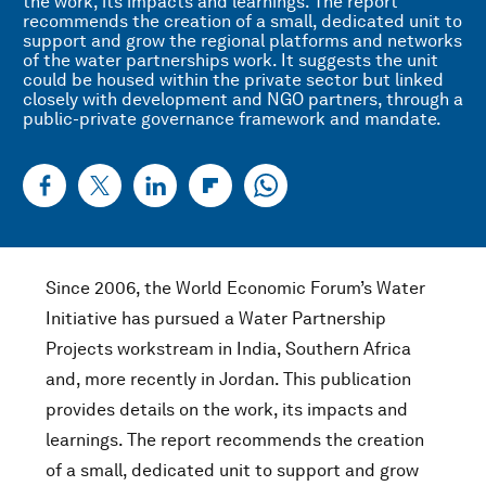
the work, its impacts and learnings. The report
recommends the creation of a small, dedicated unit to
support and grow the regional platforms and networks
of the water partnerships work. It suggests the unit
could be housed within the private sector but linked
closely with development and NGO partners, through a
public-private governance framework and mandate.
Since 2006, the World Economic Forum’s Water
Initiative has pursued a Water Partnership
Projects workstream in India, Southern Africa
and, more recently in Jordan. This publication
provides details on the work, its impacts and
learnings. The report recommends the creation
of a small, dedicated unit to support and grow