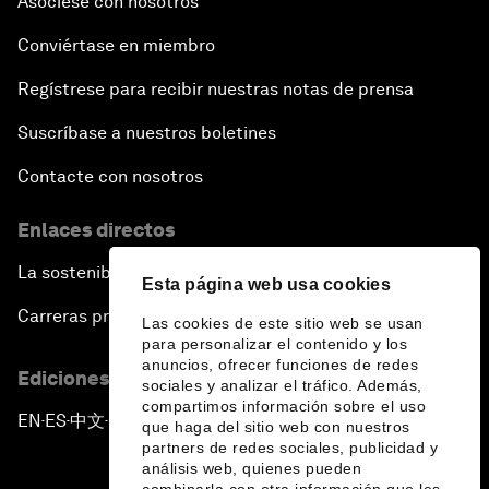
Asóciese con nosotros
Conviértase en miembro
Regístrese para recibir nuestras notas de prensa
Suscríbase a nuestros boletines
Contacte con nosotros
Enlaces directos
La sostenibilidad en el Foro
Esta página web usa cookies
Carreras profesionales
Las cookies de este sitio web se usan
para personalizar el contenido y los
anuncios, ofrecer funciones de redes
Ediciones en otros idiomas
sociales y analizar el tráfico. Además,
compartimos información sobre el uso
EN
ES
中文
日本語
▪
▪
▪
que haga del sitio web con nuestros
partners de redes sociales, publicidad y
análisis web, quienes pueden