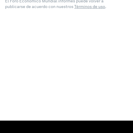
El Foro Económico Mundial informes puede volver a
publicarse de acuerdo con nuestros
Términos de uso
.