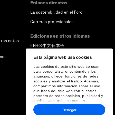
Enlaces directos
La sostenibilidad en el Foro
Carreras profesionales
Ediciones en otros idiomas
tras notas
EN
ES
中文
日本語
▪
▪
▪
ines
Esta página web usa cookies
Las cookies de este sitio web se usan
para personalizar el contenido y los
anuncios, ofrecer funciones de redes
sociales y analizar el tráfico. Además,
compartimos información sobre el uso
que haga del sitio web con nuestros
partners de redes sociales, publicidad y
análisis web, quienes pueden
combinarla con otra información que les
Denegar
haya proporcionado o que hayan