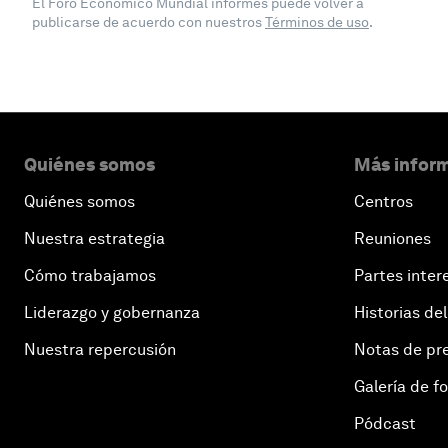
El Foro Económico Mundial informes puede volver a
publicarse de acuerdo con nuestros
Términos de uso
.
Quiénes somos
Más inform
Quiénes somos
Centros
Nuestra estrategia
Reuniones
Cómo trabajamos
Partes inter
Liderazgo y gobernanza
Historias del
Nuestra repercusión
Notas de pr
Galería de f
Pódcast