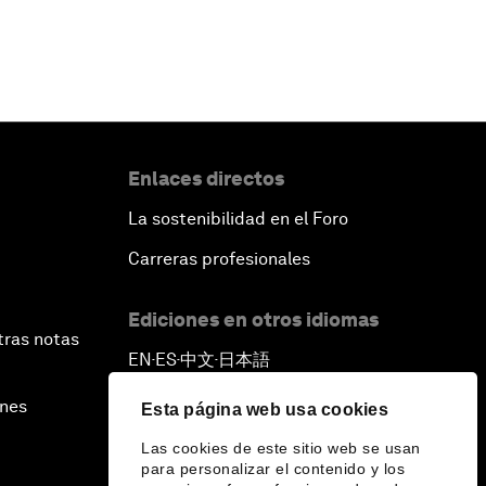
Enlaces directos
La sostenibilidad en el Foro
Carreras profesionales
Ediciones en otros idiomas
tras notas
EN
ES
中文
日本語
▪
▪
▪
ines
Esta página web usa cookies
Las cookies de este sitio web se usan
para personalizar el contenido y los