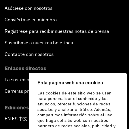
Asóciese con nosotros
Conviértase en miembro
Regístrese para recibir nuestras notas de prensa
Suscríbase a nuestros boletines
Contacte con nosotros
Enlaces directos
La sostenibilidad en el Foro
Esta página web usa cookies
Carreras profesionales
Las cookies de este sitio web se usan
para personalizar el contenido y los
anuncios, ofrecer funciones de redes
Ediciones en otros idiomas
sociales y analizar el tráfico. Además,
compartimos información sobre el uso
EN
ES
中文
日本語
▪
▪
▪
que haga del sitio web con nuestros
partners de redes sociales, publicidad y