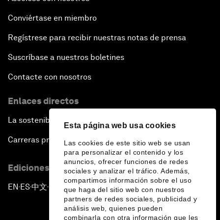
Conviértase en miembro
Regístrese para recibir nuestras notas de prensa
Suscríbase a nuestros boletines
Contacte con nosotros
Enlaces directos
La sostenibilidad en el Foro
Esta página web usa cookies
Carreras profesionales
Las cookies de este sitio web se usan
para personalizar el contenido y los
anuncios, ofrecer funciones de redes
Ediciones en otros idiomas
sociales y analizar el tráfico. Además,
compartimos información sobre el uso
EN
ES
中文
日本語
▪
▪
▪
que haga del sitio web con nuestros
partners de redes sociales, publicidad y
análisis web, quienes pueden
combinarla con otra información que les