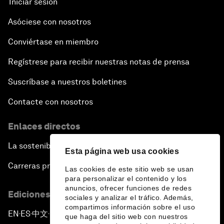
Iniciar sesión
Asóciese con nosotros
Conviértase en miembro
Regístrese para recibir nuestras notas de prensa
Suscríbase a nuestros boletines
Contacte con nosotros
Enlaces directos
La sostenibilidad en el Foro
Esta página web usa cookies
Carreras profesionales
Las cookies de este sitio web se usan
para personalizar el contenido y los
anuncios, ofrecer funciones de redes
Ediciones en otros idiomas
sociales y analizar el tráfico. Además,
compartimos información sobre el uso
EN
ES
中文
日本語
▪
▪
▪
que haga del sitio web con nuestros