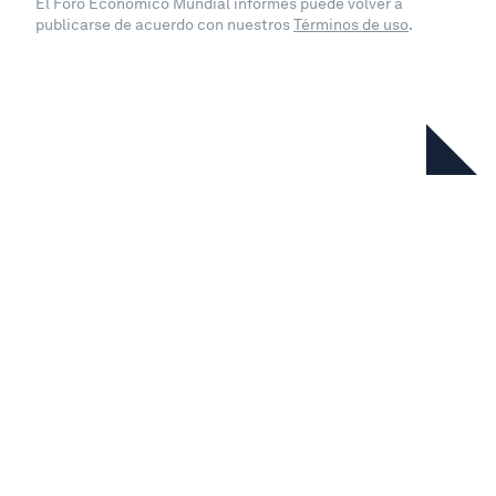
El Foro Económico Mundial informes puede volver a
publicarse de acuerdo con nuestros
Términos de uso
.
En esta serie
Global Risks Report 2026