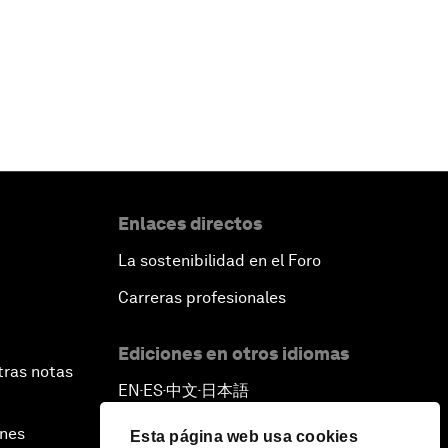
Leer más
Enlaces directos
La sostenibilidad en el Foro
Carreras profesionales
Ediciones en otros idiomas
tras notas
EN
ES
中文
日本語
▪
▪
▪
ines
Esta página web usa cookies