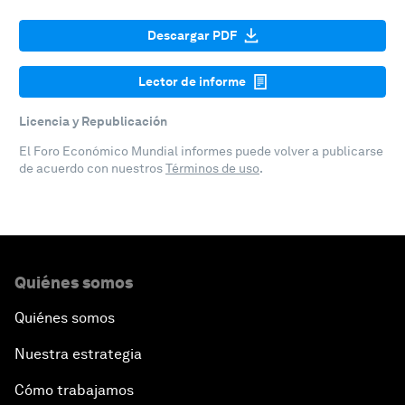
Descargar PDF
Lector de informe
Licencia y Republicación
El Foro Económico Mundial informes puede volver a publicarse
de acuerdo con nuestros
Términos de uso
.
Quiénes somos
Quiénes somos
Nuestra estrategia
Cómo trabajamos