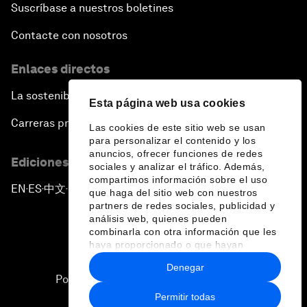
Suscríbase a nuestros boletines
Contacte con nosotros
Enlaces directos
La sostenibilidad en el Foro
Esta página web usa cookies
Carreras profesionales
Las cookies de este sitio web se usan
para personalizar el contenido y los
anuncios, ofrecer funciones de redes
Ediciones en otros idiomas
sociales y analizar el tráfico. Además,
compartimos información sobre el uso
EN
ES
中文
日本語
▪
▪
▪
que haga del sitio web con nuestros
partners de redes sociales, publicidad y
análisis web, quienes pueden
combinarla con otra información que les
haya proporcionado o que hayan
recopilado a partir del uso que haya
Denegar
hecho de sus servicios.
Política de privacidad y normas de uso
Permitir todas
Sitemap